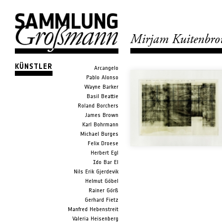
Mirjam Kuitenbro
KÜNSTLER
Arcangelo
Pablo Alonso
Wayne Barker
Basil Beattie
Roland Borchers
James Brown
Karl Bohrmann
Michael Burges
Felix Droese
Herbert Egl
Ido Bar El
Nils Erik Gjerdevik
Helmut Göbel
Rainer Görß
Gerhard Fietz
Manfred Hebenstreit
Valeria Heisenberg