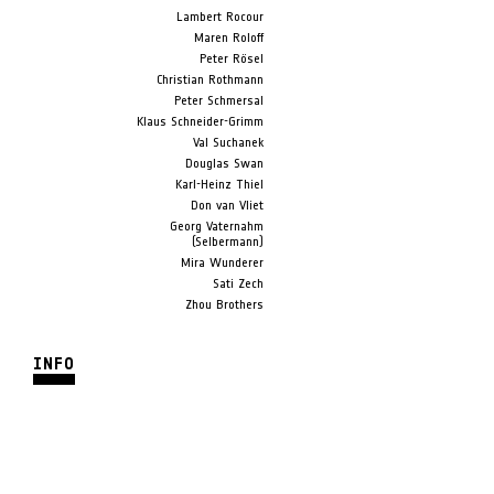
Lambert Rocour
Maren Roloff
Peter Rösel
Christian Rothmann
Peter Schmersal
Klaus Schneider-Grimm
Val Suchanek
Douglas Swan
Karl-Heinz Thiel
Don van Vliet
Georg Vaternahm
(Selbermann)
Mira Wunderer
Sati Zech
Zhou Brothers
INFO