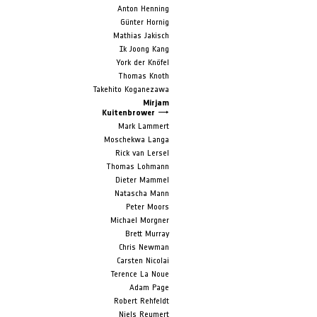
Anton Henning
Günter Hornig
Mathias Jakisch
Ik Joong Kang
York der Knöfel
Thomas Knoth
Takehito Koganezawa
Mirjam
Kuitenbrower
Mark Lammert
Moschekwa Langa
Rick van Lersel
Thomas Lohmann
Dieter Mammel
Natascha Mann
Peter Moors
Michael Morgner
Brett Murray
Chris Newman
Carsten Nicolai
Terence La Noue
Adam Page
Robert Rehfeldt
Niels Reumert