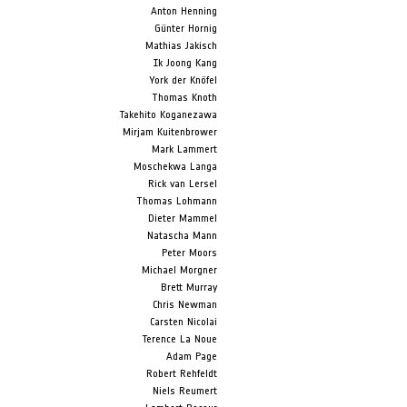
Anton Henning
Günter Hornig
Mathias Jakisch
Ik Joong Kang
York der Knöfel
Thomas Knoth
Takehito Koganezawa
Mirjam Kuitenbrower
Mark Lammert
Moschekwa Langa
Rick van Lersel
Thomas Lohmann
Dieter Mammel
Natascha Mann
Peter Moors
Michael Morgner
Brett Murray
Chris Newman
Carsten Nicolai
Terence La Noue
Adam Page
Robert Rehfeldt
Niels Reumert