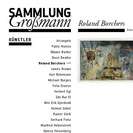
Roland Borchers
Küns
KÜNSTLER
Arcangelo
Pablo Alonso
Wayne Barker
Basil Beattie
Roland Borchers
James Brown
Karl Bohrmann
Michael Burges
Felix Droese
Herbert Egl
Ido Bar El
Nils Erik Gjerdevik
Helmut Göbel
Rainer Görß
Gerhard Fietz
Manfred Hebenstreit
Valeria Heisenberg