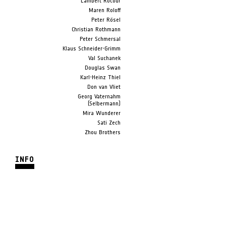
Lambert Rocour
Maren Roloff
Peter Rösel
Christian Rothmann
Peter Schmersal
Klaus Schneider-Grimm
Val Suchanek
Douglas Swan
Karl-Heinz Thiel
Don van Vliet
Georg Vaternahm
(Selbermann)
Mira Wunderer
Sati Zech
Zhou Brothers
INFO